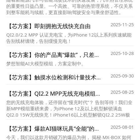
的重要性日益凸显。一个高效、可靠的热管理系统，不仅关系
到整车能耗与续航，更直接影响驾驶安全与乘坐舒适性。
2025-11-25
【芯方案】即刻拥抱无线快充自由
QI2.0/2.2 MPP 认证充电宝，为iPhone 12以上系列疾速赋能
告别线材缠绕，告别缓慢充电！
2025-10-28
【芯方案】你的产品离“爆款”，只差一个会聊天的AI灵魂！
梦想智能AI大模型模组，方案定制中。
2025-09-30
【芯方案】触摸水位检测和计量技术方案
2025-08-25
【芯方案】QI2.2 MPP无线充电模组解决方案
您的无线充电体验，还停留在“慢充时代”？ 告别等待！我们全
新MPP模组重磅来袭，为iPhone 12及以上机型解锁满血
QI2.0 15W无线快充！iPhone16以上机型解锁QI2.2 25W极
致快充体验
2025-08-01
【芯方案】爆款AI猫咪玩具“全能”的秘密：一颗支持7大模型、30+场景的国产AI大模型机芯！
今天，我们以这款月销破万的爆品为例， 揭秘 MX-BOX 如何